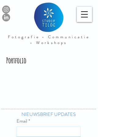
Fotografie • Communicatie
• Workshops
Portfolio
NIEUWSBRIEF UPDATES
Email
*